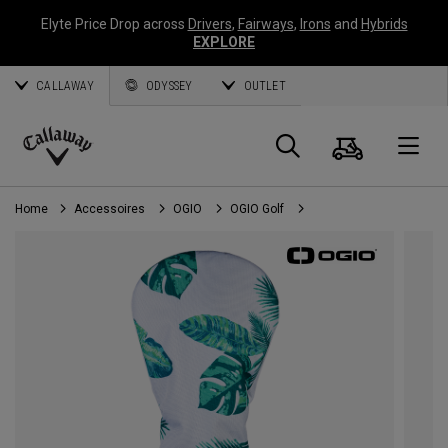
Elyte Price Drop across
Drivers
,
Fairways
,
Irons
and
Hybrids
EXPLORE
CALLAWAY
ODYSSEY
OUTLET
Panier
Recherch
O
Callaway
Golf
Home
Accessoires
OGIO
OGIO Golf