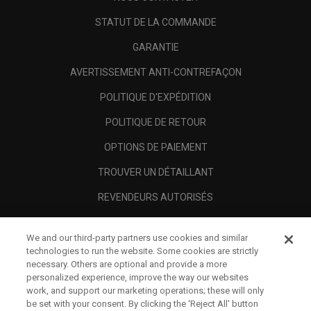
STATUT DE LA COMMANDE
GARANTIE
AVERTISSEMENT ANTI-CONTREFAÇON
POLITIQUE D'EXPÉDITION
POLITIQUE DE RETOUR
OPTIONS DE PAIEMENT
TROUVER UN DÉTAILLANT
REVENDEURS AUTORISÉS
SCAM AWARENESS
We and our third-party partners use cookies and similar
A PROPOS
technologies to run the website. Some cookies are strictly
necessary. Others are optional and provide a more
MENTIONS LÉGALES
personalized experience, improve the way our websites
work, and support our marketing operations; these will only
be set with your consent. By clicking the ‘Reject All' button