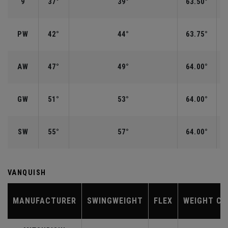
9
37°
39°
63.50°
PW
42°
44°
63.75°
AW
47°
49°
64.00°
GW
51°
53°
64.00°
SW
55°
57°
64.00°
VANQUISH
MANUFACTURER
SWINGWEIGHT
FLEX
WEIGHT CL