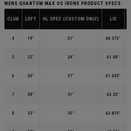
MENS QUANTUM MAX OS IRONS PRODUCT SPECS
CLUB
LOFT
HL SPEC (CUSTOM ONLY)
LIE
L
4
19°
21°
60.375°
5
22°
24°
61.00°
6
25°
27°
61.625°
7
29°
31°
62.25°
8
33°
35°
62.875°