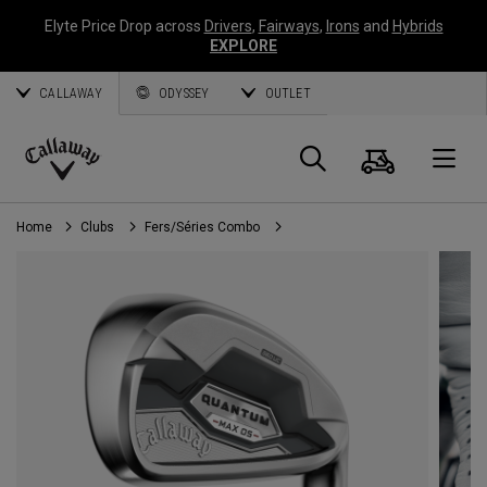
Elyte Price Drop across
Drivers
,
Fairways
,
Irons
and
Hybrids
EXPLORE
CALLAWAY
ODYSSEY
OUTLET
Panier
Recherch
O
Callaway
Golf
Home
Clubs
Fers/Séries Combo