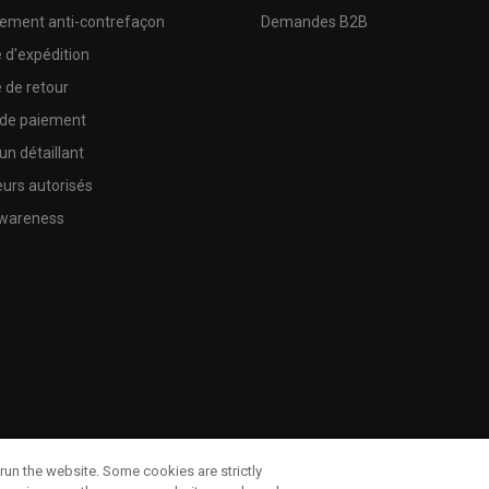
sement anti-contrefaçon
Demandes B2B
e d'expédition
e de retour
 de paiement
un détaillant
urs autorisés
wareness
run the website. Some cookies are strictly