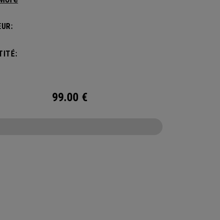
de vie actif, ce sac est suffisamment spacieux
ccueillir vos essentiels d’une journée, mais
UR:
amment compact pour ne pas vous alourdir.
’une poche intérieure pour ranger les petits et
ITÉ:
 objets, le sac à dos Alpha est prêt à affronter
e que la vie vous réserve.
99.00
€
CONFIGURE