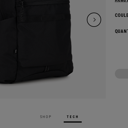
style 
pour a
COULE
suffis
Doté d
QUANT
grands
tout c
SHOP
TECH