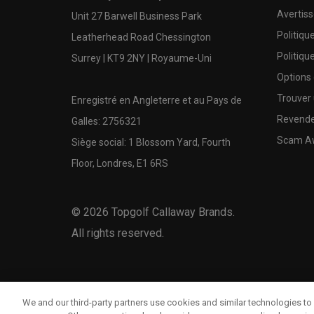
Avertis
Unit 27 Barwell Business Park
Politiqu
Leatherhead Road Chessington
Politiqu
Surrey | KT9 2NY | Royaume-Uni
Options
Trouver 
Enregistré en Angleterre et au Pays de
Revende
Galles: 2756321
Scam A
Siège social: 1 Blossom Yard, Fourth
Floor, Londres, E1 6RS
©
2026
Topgolf Callaway Brands.
All rights reserved.
We and our third-party partners use cookies and similar technologies to 