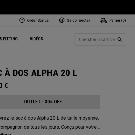
Order Status
Se connecter
Panier (
0
)
Centres de Performance
tum
 Juillet
ets
Exclusive Mavrik Complete Sets
Exclusivités - Balles de Golf
NEW Headwear
Women's Golf Balls
Rech
& FITTING
VIDÉOS
Régionaux
Golf
e
Exclusivités - Accessoires
Pass It On
RECHE
 À DOS ALPHA 20 L
00
€
OUTLET - 30% OFF
rez le sac à dos Alpha 20 L de taille moyenne,
compagnon de tous les jours. Conçu pour votre