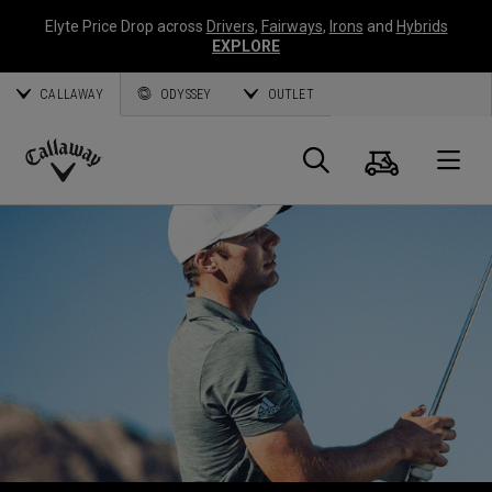
Elyte Price Drop across
Drivers
,
Fairways
,
Irons
and
Hybrids
EXPLORE
CALLAWAY
ODYSSEY
OUTLET
Panier
Recherch
O
Callaway
Golf