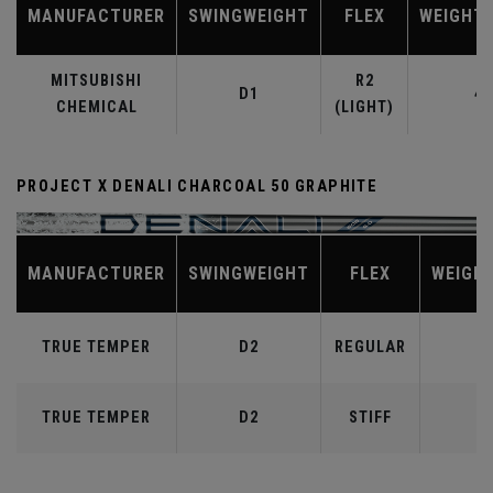
MANUFACTURER
SWINGWEIGHT
FLEX
WEIGHT
MITSUBISHI
R2
D1
40
CHEMICAL
(LIGHT)
PROJECT X DENALI CHARCOAL 50 GRAPHITE
MANUFACTURER
SWINGWEIGHT
FLEX
WEIGH
TRUE TEMPER
D2
REGULAR
TRUE TEMPER
D2
STIFF