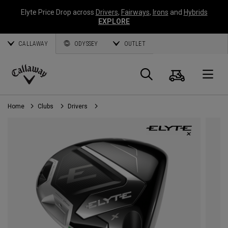
Elyte Price Drop across
Drivers
,
Fairways
,
Irons
and
Hybrids
EXPLORE
CALLAWAY
ODYSSEY
OUTLET
Panier
Recherch
O
Callaway
Golf
Home
Clubs
Drivers