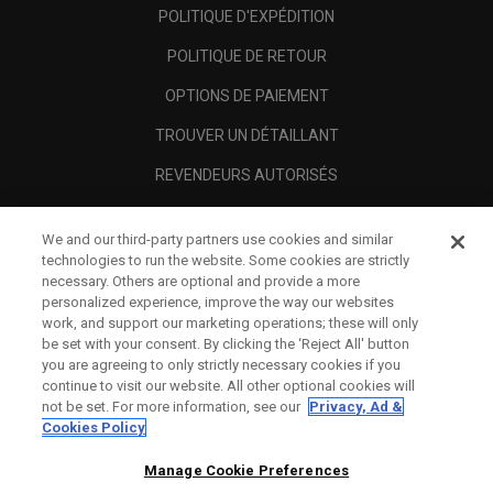
POLITIQUE D'EXPÉDITION
POLITIQUE DE RETOUR
OPTIONS DE PAIEMENT
TROUVER UN DÉTAILLANT
REVENDEURS AUTORISÉS
SCAM AWARENESS
We and our third-party partners use cookies and similar
A PROPOS
technologies to run the website. Some cookies are strictly
necessary. Others are optional and provide a more
MENTIONS LÉGALES
personalized experience, improve the way our websites
work, and support our marketing operations; these will only
be set with your consent. By clicking the ‘Reject All' button
you are agreeing to only strictly necessary cookies if you
continue to visit our website. All other optional cookies will
not be set. For more information, see our
Privacy, Ad &
Cookies Policy
Manage Cookie Preferences