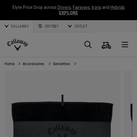
Elyte Price Drop across
Drivers
,
Fairways
,
Irons
and
Hybrids
EXPLORE
CALLAWAY
ODYSSEY
OUTLET
Panier
Recherch
O
Callaway
Golf
Home
Accessoires
Serviettes