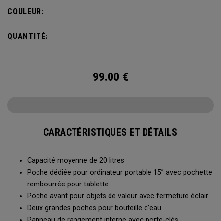
ne pas vous alourdir. Doté d’une poche intérieure pour
COULEUR:
ranger les petits et grands objets, le sac à dos Alpha est
prêt à affronter tout ce que la vie vous réserve.
QUANTITÉ:
99.00
€
CARACTÉRISTIQUES ET DÉTAILS
Capacité moyenne de 20 litres
Poche dédiée pour ordinateur portable 15” avec pochette
rembourrée pour tablette
Poche avant pour objets de valeur avec fermeture éclair
Deux grandes poches pour bouteille d’eau
Panneau de rangement interne avec porte-clés