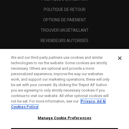
POLITIQUE DE RETOUR
OPTIONS DE PAIEMENT
TROUVER UN DÉTAILLANT
REVENDEURS AUTORISÉS
SCAM AWARENESS
We and our third-party partners use cookies and similar
A PROPOS
technologies to run the website. Some cookies are strictly
necessary. Others are optional and provide a more
MENTIONS LÉGALES
personalized experience, improve the way our websites
work, and support our marketing operations; these will only
be set with your consent. By clicking the ‘Reject All' button
you are agreeing to only strictly necessary cookies if you
continue to visit our website. All other optional cookies will
not be set. For more information, see our
Privacy, Ad &
Cookies Policy
Manage Cookie Preferences