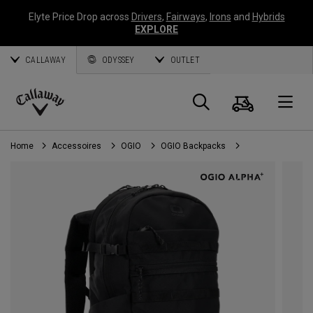
Elyte Price Drop across
Drivers
,
Fairways
,
Irons
and
Hybrids
EXPLORE
CALLAWAY
ODYSSEY
OUTLET
Panier
Recherch
O
Callaway
Golf
Home
Accessoires
OGIO
OGIO Backpacks