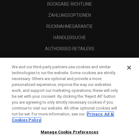
RÜCKGABE-RICHTLINIE
ZAHLUNGSOPTIONEN
RÜCKNAHMEGARANTIE
HÄNDLERSUCHE
AUTHORISED RETAILERS
SCAM AWARENESS
We and our third-party partners use cookies and similar
UNTERNEHMENSPROFIL
technologies to run the website. Some cookies are strictly
necessary. Others are optional and provide a more
RECHTLICHES-
personalized experience, improve the way our websites
work, and support our marketing operations; these will only
be set with your consent. By clicking the ‘Reject All' button
you are agreeing to only strictly necessary cookies if you
continue to visit our website. All other optional cookies will
not be set. For more information, see our
Privacy, Ad &
Cookies Policy
Manage Cookie Preferences