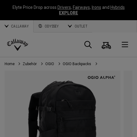
Elyte Price Drop across
Drivers
,
Fairways
,
Irons
and
Hybrids
EXPLORE
CALLAWAY
ODYSSEY
OUTLET
Warenk
Suche
O
Callaway
Golf
Home
Zubehör
OGIO
OGIO Backpacks