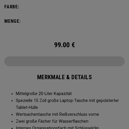
nicht zu viel Gewicht herumzutragen. Der Alpha Rucksack
FARBE:
verfügt über eine Innentasche für große und kleine
Gegenstände und ist für alles bereit, was Ihnen das Leben
MENGE:
abverlangt.
99.00
€
MERKMALE & DETAILS
Mittelgroße 20-Liter Kapazität
Spezielle 15 Zoll große Laptop-Tasche mit gepolsterter
Tablet-Hülle
Wertsachentasche mit Reißverschluss vorne
Zwei große Fächer für Wasserflaschen
Internes Organisationsfach mit Schlüsselclip