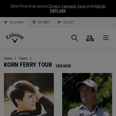
Elyte Price Drop across
Drivers
,
Fairways
,
Irons
and
Hybrids
EXPLORE
CALLAWAY
ODYSSEY
OUTLET
Panier
Recherch
O
Callaway
Golf
Home
Team
KORN FERRY TOUR
VIEW MORE