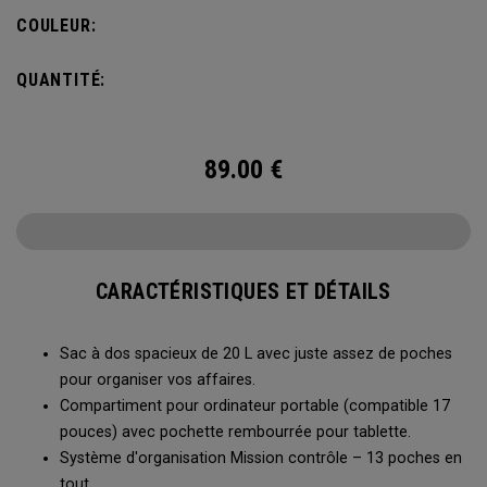
de voyage idéal vous permettra d'emporter l'essentiel tout
COULEUR:
en restant organisé.
QUANTITÉ:
89.00
€
CARACTÉRISTIQUES ET DÉTAILS
Sac à dos spacieux de 20 L avec juste assez de poches
pour organiser vos affaires.
Compartiment pour ordinateur portable (compatible 17
pouces) avec pochette rembourrée pour tablette.
Système d'organisation Mission contrôle – 13 poches en
tout