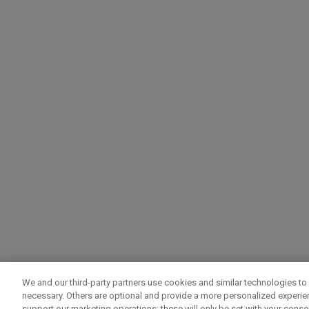
We and our third-party partners use cookies and similar technologies to 
necessary. Others are optional and provide a more personalized experi
support our marketing operations; these will only be set with your consent