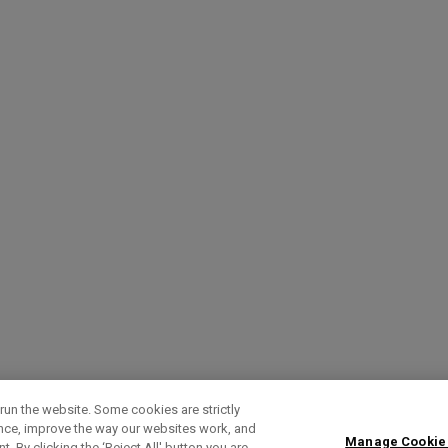
run the website. Some cookies are strictly
ence, improve the way our websites work, and
Manage Cookie
. By clicking the ‘Reject All' button you are