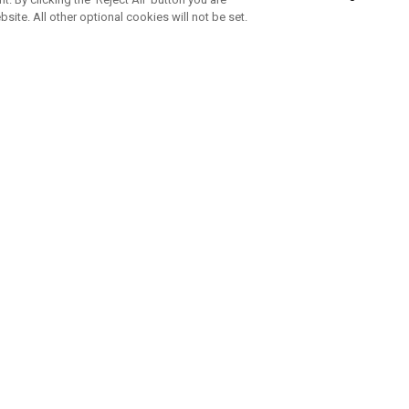
bsite. All other optional cookies will not be set.
ABONNEZ-VOUS À NOTRE NEWSLETTE
Rejoignez l'équipe Callaway pour ne rien manquer de nos produi
offres et conseil
UE AIDE
A PROPOS
ntacter
Durabilité
de la commande
Notre entreprise
e
Centre de presse
sement anti-contrefaçon
Demandes B2B
e d'expédition
e de retour