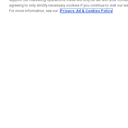
agreeing to only strictly necessary cookies if you continue to visit our we
For more information, see our
Privacy, Ad & Cookies Policy
GET SOCIAL
RUBRIQ
Nous Co
Statut 
Garanti
Callaway Golf Europe Ltd
Avertis
Unit 27 Barwell Business Park
Politiqu
Leatherhead Road Chessington
Politiqu
Surrey | KT9 2NY | Royaume-Uni