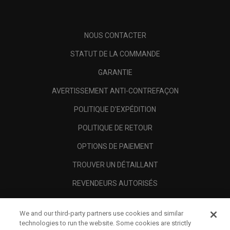
NOUS CONTACTER
STATUT DE LA COMMANDE
GARANTIE
AVERTISSEMENT ANTI-CONTREFAÇON
POLITIQUE D'EXPÉDITION
POLITIQUE DE RETOUR
OPTIONS DE PAIEMENT
TROUVER UN DÉTAILLANT
REVENDEURS AUTORISÉS
SCAM AWARENESS
We and our third-party partners use cookies and similar
A PROPOS
technologies to run the website. Some cookies are strictly