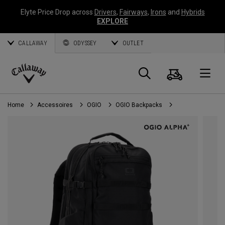
Elyte Price Drop across
Drivers
,
Fairways
,
Irons
and
Hybrids
EXPLORE
CALLAWAY
ODYSSEY
OUTLET
Panier
Recherch
O
Callaway
Golf
Home
Accessoires
OGIO
OGIO Backpacks