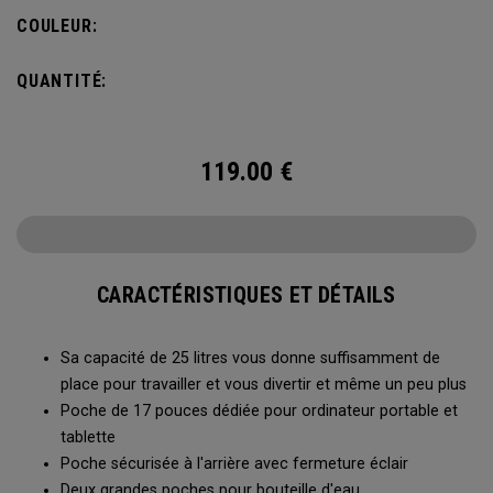
bouteille d’eau et d’une poche avant pour ranger vos
COULEUR:
accessoires, le sac à dos Alpha est idéal pour vous
échapper le temps d’un week-end.
QUANTITÉ:
119.00
€
CARACTÉRISTIQUES ET DÉTAILS
Sa capacité de 25 litres vous donne suffisamment de
place pour travailler et vous divertir et même un peu plus
Poche de 17 pouces dédiée pour ordinateur portable et
tablette
Poche sécurisée à l'arrière avec fermeture éclair
Deux grandes poches pour bouteille d'eau