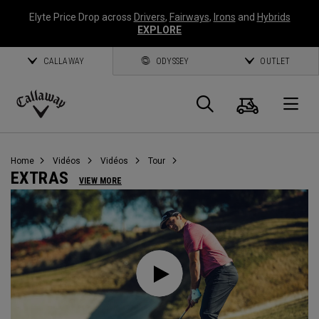
Elyte Price Drop across
Drivers
,
Fairways
,
Irons
and
Hybrids
EXPLORE
CALLAWAY
ODYSSEY
OUTLET
Panier
Recherch
O
Callaway
Golf
Home
Vidéos
Vidéos
Tour
EXTRAS
VIEW MORE