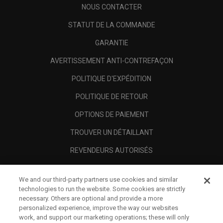
NOUS CONTACTER
STATUT DE LA COMMANDE
GARANTIE
AVERTISSEMENT ANTI-CONTREFAÇON
POLITIQUE D'EXPÉDITION
POLITIQUE DE RETOUR
OPTIONS DE PAIEMENT
TROUVER UN DÉTAILLANT
REVENDEURS AUTORISÉS
SCAM AWARENESS
We and our third-party partners use cookies and similar
A PROPOS
technologies to run the website. Some cookies are strictly
necessary. Others are optional and provide a more
MENTIONS LÉGALES
personalized experience, improve the way our websites
work, and support our marketing operations; these will only