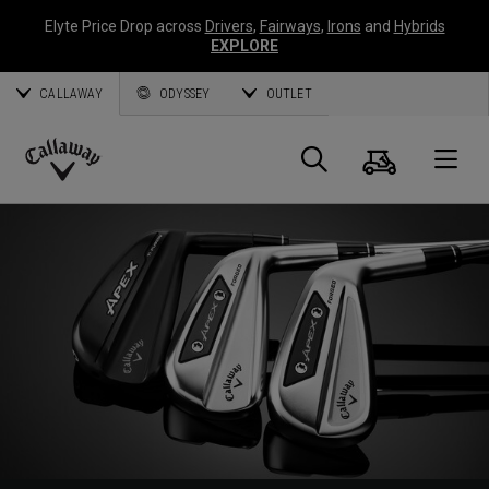
Elyte Price Drop across
Drivers
,
Fairways
,
Irons
and
Hybrids
EXPLORE
CALLAWAY
ODYSSEY
OUTLET
Warenk
Suche
O
Callaway
Golf