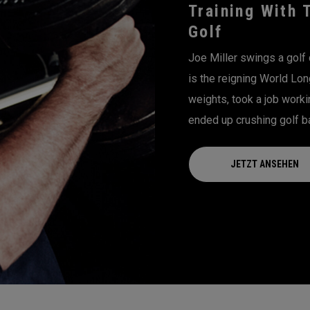
Training With 
Golf
Joe Miller swings a golf 
is the reigning World Lon
weights, took a job worki
ended up crushing golf ba
JETZT ANSEHEN