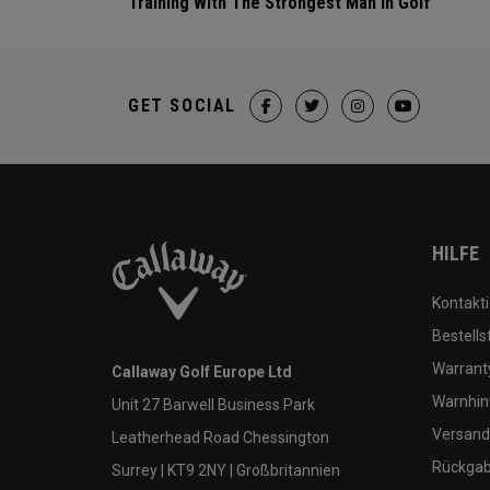
Training With The Strongest Man In Golf
GET SOCIAL
HILFE
Kontakti
Bestells
Warranty
Callaway Golf Europe Ltd
Warnhin
Unit 27 Barwell Business Park
Versand
Leatherhead Road Chessington
Rückgabe
Surrey | KT9 2NY | Großbritannien