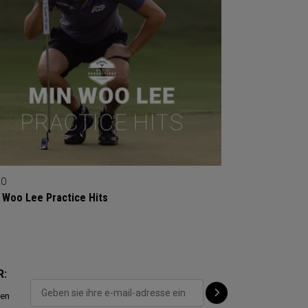
EO
 Woo Lee Practice Hits
R:
ten