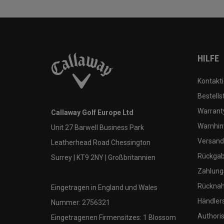
HILFE
Kontakti
Bestells
Warranty
Callaway Golf Europe Ltd
Warnhin
Unit 27 Barwell Business Park
Versand
Leatherhead Road Chessington
Rückgabe
Surrey | KT9 2NY | Großbritannien
Zahlung
Rücknah
Eingetragen in England und Wales
Händler
Nummer: 2756321
Authoris
Eingetragenen Firmensitzes: 1 Blossom