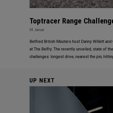
Toptracer Range Challenge
04. Januar
Betfred British Masters host Danny Willett and
at The Belfry. The recently unveiled, state of th
challenges: longest drive, nearest the pin, hit
UP NEXT