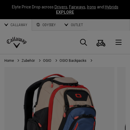
Elyte Price Drop across
Drivers
,
Fairways
,
Irons
and
Hybrids
EXPLORE
CALLAWAY
ODYSSEY
OUTLET
Warenk
Suche
O
Callaway
Golf
Home
Zubehör
OGIO
OGIO Backpacks