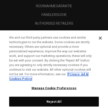
RÜCKNAHMEGARANTIE
HÄNDLERSUCHE
AUTHORISED RETAILERS
SCAM AWARENESS
We and our third-party partners use cookies and similar
UNTERNEHMENSPROFIL
technologies to run the website. Some cookies are strictly
necessary. Others are optional and provide a more
RECHTLICHES-
personalized experience, improve the way our websites
work, and support our marketing operations; these will only
be set with your consent. By clicking the ‘Reject All' button
you are agreeing to only strictly necessary cookies if you
continue to visit our website. All other optional cookies will
not be set. For more information, see our
Privacy, Ad &
Cookies Policy
Manage Cookie Preferences
Reject All