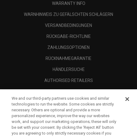
WARRANTY INFO
WARNHINWEIS ZU GEFÄLSCHTEN SCHLÄGERN
VERSANDBEDINGUNGEN
RÜCKGABE-RICHTLINIE
ZAHLUNGSOPTIONEN
RÜCKNAHMEGARANTIE
HÄNDLERSUCHE
AUTHORISED RETAILERS
SCAM AWARENESS
We and our third-party partners use cookies and similar
UNTERNEHMENSPROFIL
technologies to run the website. Some cookies are strictly
necessary. Others are optional and provide a more
RECHTLICHES-
personalized experience, improve the way our websites
work, and support our marketing operations; these will only
be set with your consent. By clicking the ‘Reject All' button
you are agreeing to only strictly necessary cookies if you