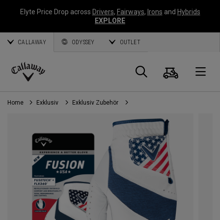
Elyte Price Drop across
Drivers
,
Fairways
,
Irons
and
Hybrids
EXPLORE
CALLAWAY
ODYSSEY
OUTLET
Warenk
Suche
O
Callaway
Golf
Home
Exklusiv
Exklusiv Zubehör