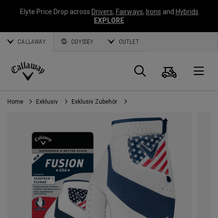
Elyte Price Drop across
Drivers
,
Fairways
,
Irons
and
Hybrids
EXPLORE
CALLAWAY
ODYSSEY
OUTLET
Warenk
Suche
O
Callaway
Golf
Home
Exklusiv
Exklusiv Zubehör