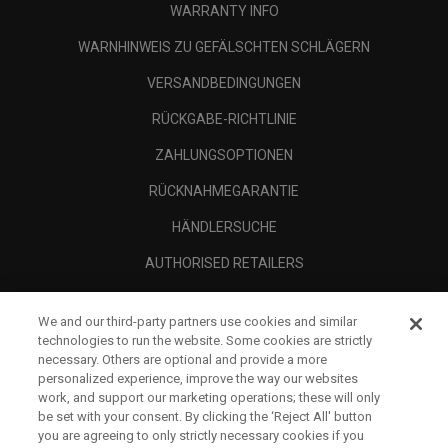
WARRANTY INFO
WARNHINWEIS ZU GEFÄLSCHTEN SCHLÄGERN
VERSANDBEDINGUNGEN
RÜCKGABE-RICHTLINIE
ZAHLUNGSOPTIONEN
RÜCKNAHMEGARANTIE
HÄNDLERSUCHE
AUTHORISED RETAILERS
SCAM AWARENESS
We and our third-party partners use cookies and similar
UNTERNEHMENSPROFIL
technologies to run the website. Some cookies are strictly
necessary. Others are optional and provide a more
RECHTLICHES-
personalized experience, improve the way our websites
work, and support our marketing operations; these will only
be set with your consent. By clicking the ‘Reject All' button
you are agreeing to only strictly necessary cookies if you