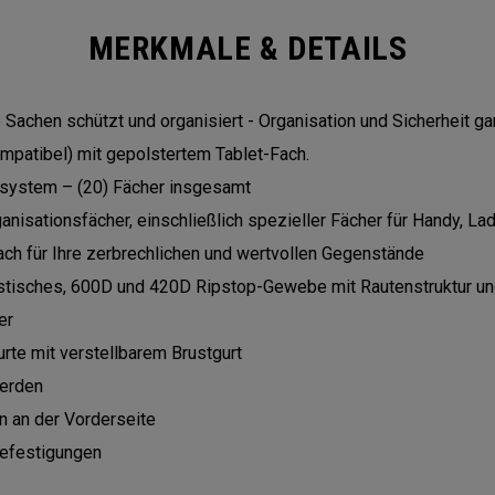
MERKMALE & DETAILS
 Sachen schützt und organisiert - Organisation und Sicherheit gar
mpatibel) mit gepolstertem Tablet-Fach.
ssystem – (20) Fächer insgesamt
nisationsfächer, einschließlich spezieller Fächer für Handy, La
ch für Ihre zerbrechlichen und wertvollen Gegenstände
istisches, 600D und 420D Ripstop-Gewebe mit Rautenstruktur 
er
rte mit verstellbarem Brustgurt
erden
n an der Vorderseite
Befestigungen