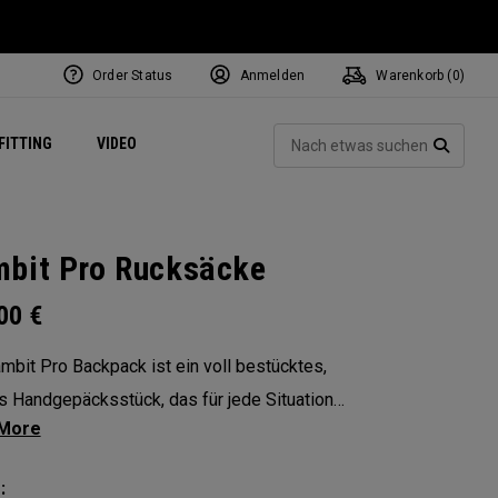
Order Status
Anmelden
Warenkorb (
0
)
ets
Exclusive Mavrik Complete Sets
Exklusiv - Golfbälle
NEW Headwear
Women's Golf Balls
Regional Performance Centers
Such
FITTING
VIDEO
e
Exklusiv - Zubehör
Pass It On
SUCH
bit Pro Rucksäcke
.00
€
mbit Pro Backpack ist ein voll bestücktes,
s Handgepäcksstück, das für jede Situation
 ist. Strategisch angeordnete Fächer und
n, damit alles Wichtige immer griffbereit ist.
: