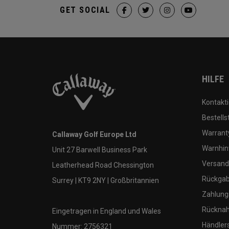
GET SOCIAL
HILFE
Kontakti
Bestells
Warranty
Callaway Golf Europe Ltd
Warnhin
Unit 27 Barwell Business Park
Versand
Leatherhead Road Chessington
Rückgabe
Surrey | KT9 2NY | Großbritannien
Zahlung
Rücknah
Eingetragen in England und Wales
Händler
Nummer: 2756321