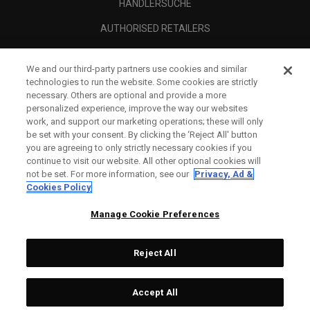
HÄNDLERSUCHE
AUTHORISED RETAILERS
SCAM AWARENESS
We and our third-party partners use cookies and similar
UNTERNEHMENSPROFIL
technologies to run the website. Some cookies are strictly
necessary. Others are optional and provide a more
RECHTLICHES-
personalized experience, improve the way our websites
work, and support our marketing operations; these will only
be set with your consent. By clicking the ‘Reject All' button
you are agreeing to only strictly necessary cookies if you
continue to visit our website. All other optional cookies will
not be set. For more information, see our
Privacy, Ad &
Cookies Policy
Manage Cookie Preferences
Reject All
©
2026
Topgolf Callaway Brands.
Accept All
Specs
CONFIGURE
All rights reserved.