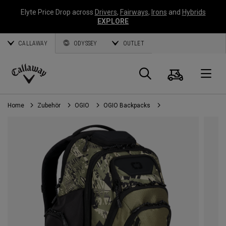
Elyte Price Drop across
Drivers
,
Fairways
,
Irons
and
Hybrids
EXPLORE
CALLAWAY
ODYSSEY
OUTLET
Warenk
Suche
O
Callaway
Golf
Home
Zubehör
OGIO
OGIO Backpacks