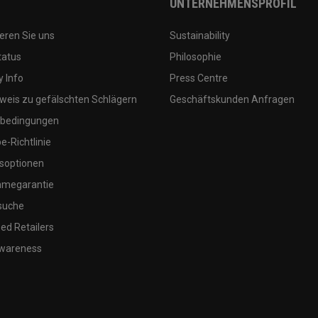
UNTERNEHMENSPROFIL
eren Sie uns
Sustainability
tatus
Philosophie
 Info
Press Centre
weis zu gefälschten Schlägern
Geschäftskunden Anfragen
bedingungen
-Richtlinie
soptionen
megarantie
suche
ed Retailers
wareness