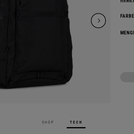
ausre
Style.
FARBE
geräum
und ei
MENG
Ihren 
SHOP
TECH