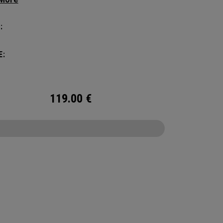
ichenden Stauraum, ohne Kompromisse beim
 Der Alpha Rucksack verfügt über ein
:
iges Hauptfach, zwei Fächer für Trinkflaschen
ne Vordertasche für Zubehör – immer bereit für
E:
Wochenendausflug.
119.00
€
CONFIGURE