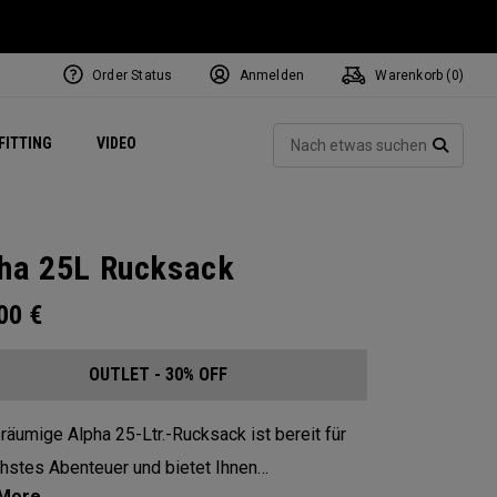
Order Status
Anmelden
Warenkorb (
0
)
ets
Exclusive Mavrik Complete Sets
Exklusiv - Golfbälle
NEW Headwear
Women's Golf Balls
Regional Performance Centers
Such
FITTING
VIDEO
e
Exklusiv - Zubehör
Pass It On
SUCH
ha 25L Rucksack
.00
€
OUTLET - 30% OFF
räumige Alpha 25-Ltr.-Rucksack ist bereit für
chstes Abenteuer und bietet Ihnen