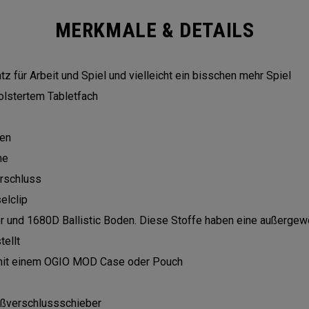
MERKMALE & DETAILS
z für Arbeit und Spiel und vielleicht ein bisschen mehr Spiel
olstertem Tabletfach
hen
ne
erschluss
elclip
 und 1680D Ballistic Boden. Diese Stoffe haben eine außergewöh
tellt
mit einem OGIO MOD Case oder Pouch
ißverschlussschieber