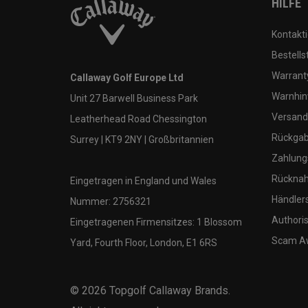
HILFE
Kontakti
Bestells
Warranty
Callaway Golf Europe Ltd
Warnhin
Unit 27 Barwell Business Park
Versand
Leatherhead Road Chessington
Rückgabe
Surrey | KT9 2NY | Großbritannien
Zahlung
Rücknah
Eingetragen in England und Wales
Händler
Nummer: 2756321
Authoris
Eingetragenen Firmensitzes: 1 Blossom
Scam A
Yard, Fourth Floor, London, E1 6RS
©
2026
Topgolf Callaway Brands.