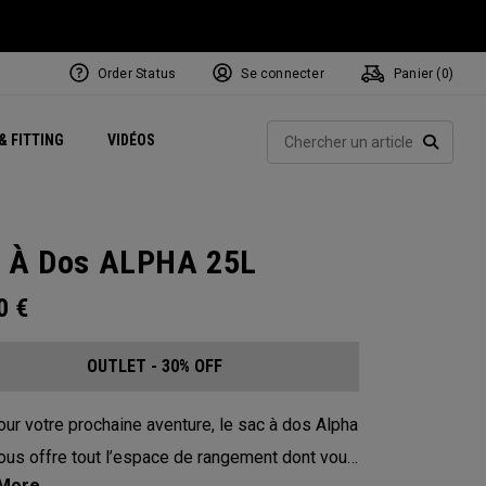
Order Status
Se connecter
Panier (
0
)
Centres de Performance
tum
 Juillet
ets
Exclusive Mavrik Complete Sets
Exclusivités - Balles de Golf
NEW Headwear
Women's Golf Balls
Rech
& FITTING
VIDÉOS
Régionaux
Golf
e
Exclusivités - Accessoires
Pass It On
RECHE
 À Dos ALPHA 25L
00
€
OUTLET - 30% OFF
our votre prochaine aventure, le sac à dos Alpha
ous offre tout l’espace de rangement dont vous