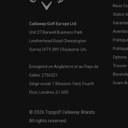
Nous Co
Statut 
Garanti
Callaway Golf Europe Ltd
Avertis
Unit 27 Barwell Business Park
Politiqu
Leatherhead Road Chessington
Politiqu
Surrey | KT9 2NY | Royaume-Uni
Options
Trouver 
Enregistré en Angleterre et au Pays de
Revende
Galles: 2756321
Scam A
Siège social: 1 Blossom Yard, Fourth
Floor, Londres, E1 6RS
©
2026
Topgolf Callaway Brands.
All rights reserved.