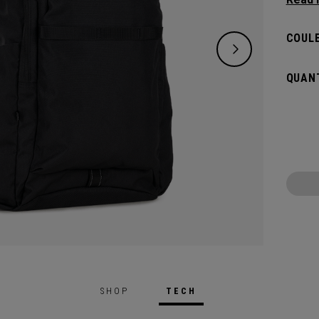
avez b
d’un c
COULE
pour b
vos ac
QUANT
vous é
SHOP
TECH