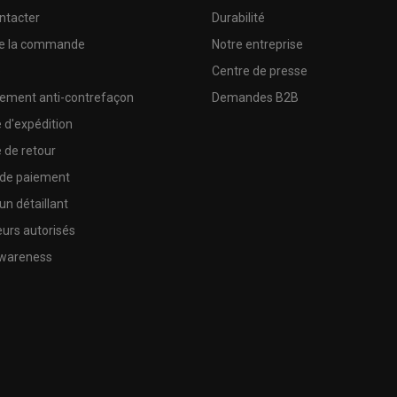
ntacter
Durabilité
de la commande
Notre entreprise
e
Centre de presse
sement anti-contrefaçon
Demandes B2B
e d'expédition
e de retour
 de paiement
un détaillant
urs autorisés
wareness