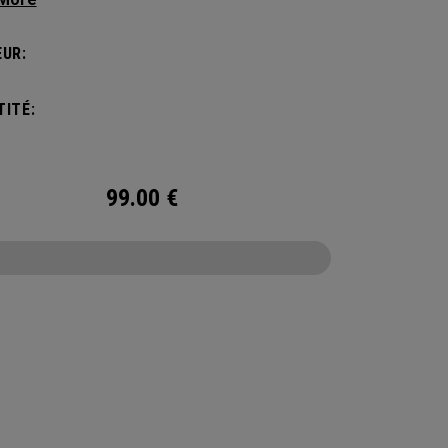
esoin sans compromettre votre style. Doté
ompartiment principal spacieux, de deux poches
UR:
outeille d’eau et d’une poche avant pour ranger
cessoires, le sac à dos Alpha est idéal pour
ITÉ:
chapper le temps d’un week-end.
99.00
€
CONFIGURE