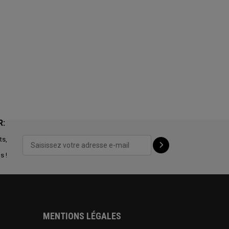
R:
ts,
s !
MENTIONS LÉGALES