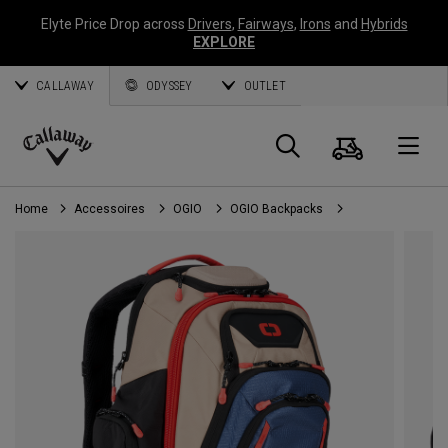
Elyte Price Drop across
Drivers
,
Fairways
,
Irons
and
Hybrids
EXPLORE
CALLAWAY
ODYSSEY
OUTLET
Panier
Recherch
O
Callaway
Golf
Home
Accessoires
OGIO
OGIO Backpacks