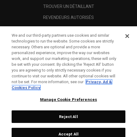
TROUVER UN DÉTAILLANT
REVENDEURS AUTORISÉS
SCAM AWARENESS
We and our third-party partners use cookies and similar
A PROPOS
technologies to run the website. Some cookies are strictly
necessary. Others are optional and provide a more
MENTIONS LÉGALES
personalized experience, improve the way our websites
work, and support our marketing operations; these will only
be set with your consent. By clicking the ‘Reject All' button
you are agreeing to only strictly necessary cookies if you
continue to visit our website. All other optional cookies will
not be set. For more information, see our
Privacy, Ad &
Cookies Policy
Manage Cookie Preferences
Reject All
©
2026
Topgolf Callaway Brands.
Accept All
Specs
CONFIGURE
All rights reserved.