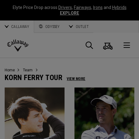
Elyte Price Drop across
Drivers
,
Fairways
,
Irons
and
Hybrids
EXPLORE
CALLAWAY
ODYSSEY
OUTLET
Panier
Recherch
O
Callaway
Golf
Home
Team
KORN FERRY TOUR
VIEW MORE