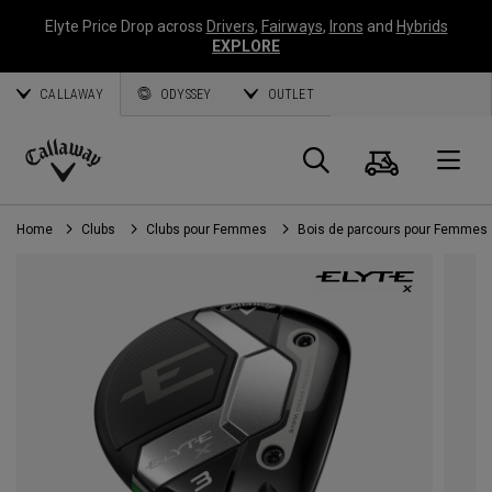
Elyte Price Drop across
Drivers
,
Fairways
,
Irons
and
Hybrids
EXPLORE
CALLAWAY
ODYSSEY
OUTLET
Panier
Recherch
O
Callaway
Golf
Home
Clubs
Clubs pour Femmes
Bois de parcours pour Femmes