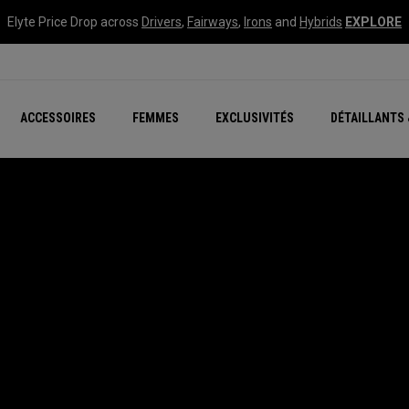
Elyte Price Drop across
Drivers
,
Fairways
,
Irons
and
Hybrids
EXPLORE
tées
ccessoires
Nouvelle série – Quan
Famille Chrome Soft
Chrome Tour : Majeur De
New - REVA Complete S
Online Selector Tools
ACCESSOIRES
FEMMES
EXCLUSIVITÉS
DÉTAILLANTS 
Exclusivités - Balles de 
Callaway Clubhouse Liv