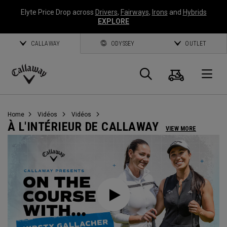
Elyte Price Drop across
Drivers
,
Fairways
,
Irons
and
Hybrids
EXPLORE
CALLAWAY
ODYSSEY
OUTLET
Panier
Recherch
O
Callaway
Golf
Home
Vidéos
Vidéos
À L'INTÉRIEUR DE CALLAWAY
VIEW MORE