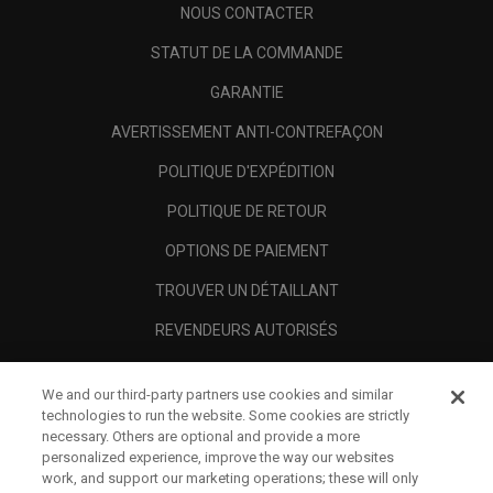
NOUS CONTACTER
STATUT DE LA COMMANDE
GARANTIE
AVERTISSEMENT ANTI-CONTREFAÇON
POLITIQUE D'EXPÉDITION
POLITIQUE DE RETOUR
OPTIONS DE PAIEMENT
TROUVER UN DÉTAILLANT
REVENDEURS AUTORISÉS
SCAM AWARENESS
We and our third-party partners use cookies and similar
A PROPOS
technologies to run the website. Some cookies are strictly
necessary. Others are optional and provide a more
MENTIONS LÉGALES
personalized experience, improve the way our websites
work, and support our marketing operations; these will only