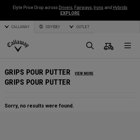
Elyte Price Drop across
Drivers
,
Fairways
,
Irons
and
Hybrids
EXPLORE
CALLAWAY
ODYSSEY
OUTLET
Panier
Recherch
O
Callaway
Golf
GRIPS POUR PUTTER
VIEW MORE
GRIPS POUR PUTTER
Sorry, no results were found.