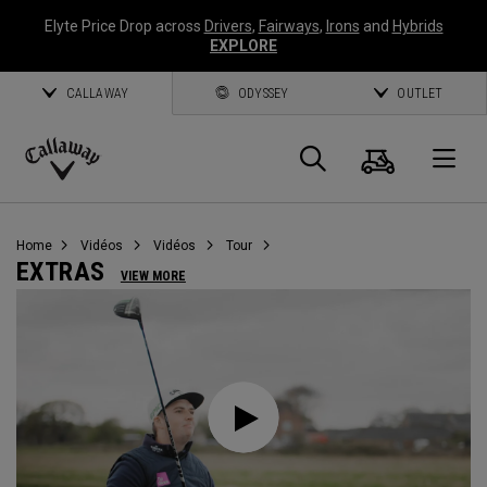
Elyte Price Drop across
Drivers
,
Fairways
,
Irons
and
Hybrids
EXPLORE
CALLAWAY
ODYSSEY
OUTLET
Panier
Recherch
O
Callaway
Golf
Home
Vidéos
Vidéos
Tour
EXTRAS
VIEW MORE