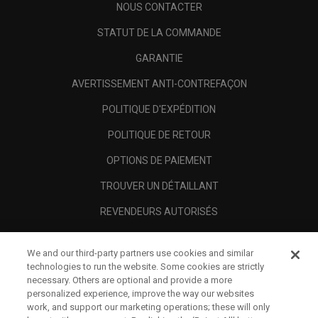
NOUS CONTACTER
STATUT DE LA COMMANDE
GARANTIE
AVERTISSEMENT ANTI-CONTREFAÇON
POLITIQUE D'EXPÉDITION
POLITIQUE DE RETOUR
OPTIONS DE PAIEMENT
TROUVER UN DÉTAILLANT
REVENDEURS AUTORISÉS
SCAM AWARENESS
We and our third-party partners use cookies and similar
A PROPOS
technologies to run the website. Some cookies are strictly
necessary. Others are optional and provide a more
MENTIONS LÉGALES
personalized experience, improve the way our websites
work, and support our marketing operations; these will only