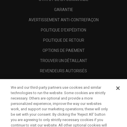
GARANTIE
AVERTISSEMENT ANTI-CONTREFAÇON
POLITIQUE D'EXPÉDITION
POLITIQUE DE RETOUR
OPTIONS DE PAIEMENT
TROUVER UN DÉTAILLANT
REVENDEURS AUTORISÉS
SCAM AWARENESS
We and our third-party partners use cookies and similar
A PROPOS
technologies to run the website. Some cookies are strictly
necessary. Others are optional and provide a more
MENTIONS LÉGALES
personalized experience, improve the way our websites
work, and support our marketing operations; these will only
be set with your consent. By clicking the ‘Reject All' button
you are agreeing to only strictly necessary cookies if you
continue to visit our website. All other optional cookies will