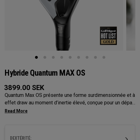
Hybride Quantum MAX OS
3899.00
SEK
Quantum Max OS présente une forme surdimensionnée et à
effet draw au moment d’inertie élevé, conçue pour un départ
de balle facile et une tolérance maximale. Idéal pour les
golfeurs qui enchaînent les coups ratés vers ou qui ont
besoin d’aide pour faire décoller la balle.
DEXTÉRITÉ: