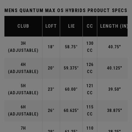
MENS QUANTUM MAX OS HYBRIDS PRODUCT SPECS
CLUB
LOFT
LIE
CC
LENGTH (IN)
3H
130
18°
58.75°
40.75"
(ADJUSTABLE)
CC
4H
126
20°
59.375°
40.125"
(ADJUSTABLE)
CC
5H
121
23°
60.00°
39.50"
(ADJUSTABLE)
CC
6H
115
26°
60.625°
38.875"
(ADJUSTABLE)
CC
7H
110
29°
61.25°
38.25"