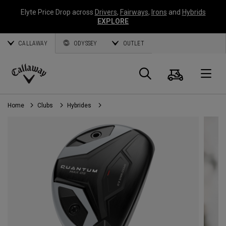
Elyte Price Drop across
Drivers
,
Fairways
,
Irons
and
Hybrids
EXPLORE
CALLAWAY
ODYSSEY
OUTLET
Panier
Recherch
O
Callaway
Golf
Home
Clubs
Hybrides