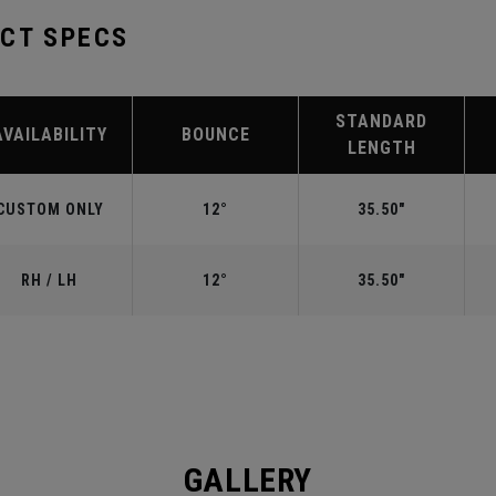
UCT SPECS
STANDARD
AVAILABILITY
BOUNCE
LENGTH
CUSTOM ONLY
12°
35.50"
RH / LH
12°
35.50"
GALLERY