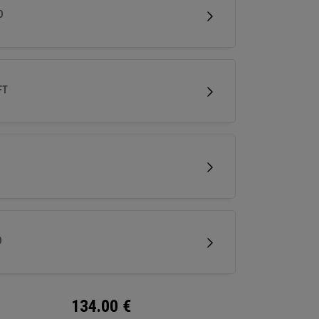
onçus pour offrir un spin naturel et une
D
mance optimale pour le petit jeu.
FT
D
134.00
€