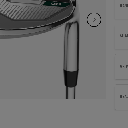
sont c
HAN
perfor
SHA
GRIP
HEA