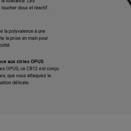
 la tolérance. Les
toucher doux et réactif.
de la polyvalence à une
ite la prise en main pour
ilité.
râce aux stries OPUS
ries OPUS, ce CB12 est conçu
les, que vous attaquiez le
ation délicate.