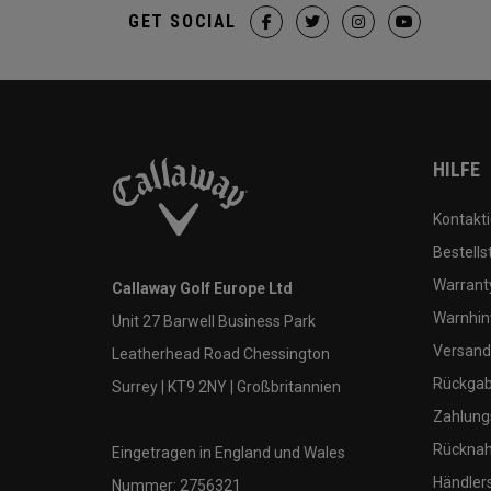
GET SOCIAL
HILFE
Kontakti
Bestells
Warranty
Callaway Golf Europe Ltd
Warnhin
Unit 27 Barwell Business Park
Versand
Leatherhead Road Chessington
Rückgabe
Surrey | KT9 2NY | Großbritannien
Zahlung
Rücknah
Eingetragen in England und Wales
Händler
Nummer: 2756321