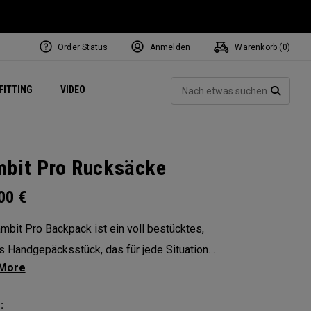
Order Status
Anmelden
Warenkorb (
0
)
ets
Exclusive Mavrik Complete Sets
Exklusiv - Golfbälle
NEW Headwear
Women's Golf Balls
Regional Performance Centers
Such
FITTING
VIDEO
e
Exklusiv - Zubehör
Pass It On
SUCH
bit Pro Rucksäcke
.00
€
mbit Pro Backpack ist ein voll bestücktes,
s Handgepäcksstück, das für jede Situation
 ist. Strategisch angeordnete Fächer und
n, damit alles Wichtige immer griffbereit ist.
: