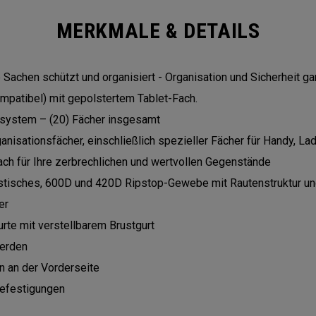
MERKMALE & DETAILS
 Sachen schützt und organisiert - Organisation und Sicherheit gar
mpatibel) mit gepolstertem Tablet-Fach.
ssystem – (20) Fächer insgesamt
nisationsfächer, einschließlich spezieller Fächer für Handy, La
ch für Ihre zerbrechlichen und wertvollen Gegenstände
istisches, 600D und 420D Ripstop-Gewebe mit Rautenstruktur 
er
rte mit verstellbarem Brustgurt
erden
n an der Vorderseite
Befestigungen