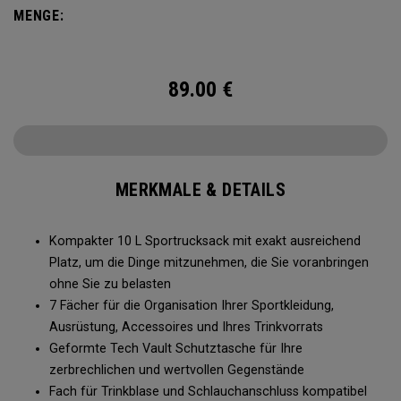
eine 2 l Wasserblase hinein, damit Sie auch unterwegs
MENGE:
keinen Durst leiden.
89.00
€
MERKMALE & DETAILS
Kompakter 10 L Sportrucksack mit exakt ausreichend
Platz, um die Dinge mitzunehmen, die Sie voranbringen
ohne Sie zu belasten
7 Fächer für die Organisation Ihrer Sportkleidung,
Ausrüstung, Accessoires und Ihres Trinkvorrats
Geformte Tech Vault Schutztasche für Ihre
zerbrechlichen und wertvollen Gegenstände
Fach für Trinkblase und Schlauchanschluss kompatibel