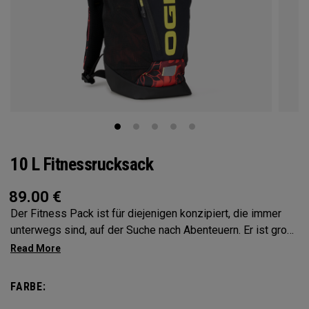
10 L Fitnessrucksack
89.00
€
Der Fitness Pack ist für diejenigen konzipiert, die immer
unterwegs sind, auf der Suche nach Abenteuern. Er ist groß
genug, um alles darin unterzubringen, was Sie während
einer Wanderung, einer Fahrradtour oder auf einem Festival
benötigen, und gleichzeitig klein genug, um nicht zu nerven.
FARBE:
Außer den Dingen, die Sie für Ihre Aktivität benötigen, passt