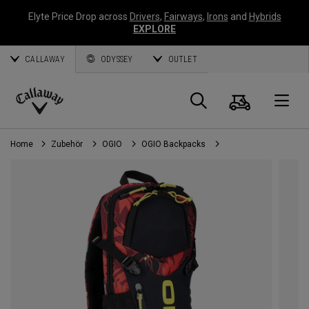
Elyte Price Drop across
Drivers
,
Fairways
,
Irons
and
Hybrids
EXPLORE
CALLAWAY
ODYSSEY
OUTLET
Warenk
Suche
O
Callaway
Golf
Home
Zubehör
OGIO
OGIO Backpacks