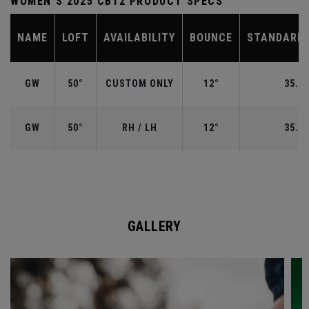
WOMEN'S 2025 CB12 PRODUCT SPECS
NAME
LOFT
AVAILABILITY
BOUNCE
STANDARD 
GW
50°
CUSTOM ONLY
12°
35.50
GW
50°
RH / LH
12°
35.50
GALLERY