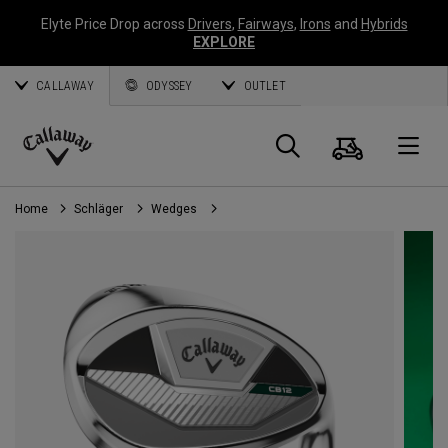
Elyte Price Drop across
Drivers
,
Fairways
,
Irons
and
Hybrids
EXPLORE
CALLAWAY
ODYSSEY
OUTLET
Warenk
Suche
O
Callaway
Golf
Home
Schläger
Wedges