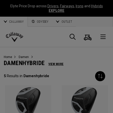
Elyte Price Drop across
Drivers
,
Fairways
,
Irons
and
Hybrids
EXPLORE
CALLAWAY
ODYSSEY
OUTLET
Warenk
Suche
O
Callaway
Golf
Home
Damen
DAMENHYBRIDE
VIEW MORE
5
Results in
Damenhybride