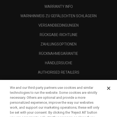
WARRANTY INFO
WARNHINWEIS ZU GEFÄLSCHTEN SCHLÄGERN
VERSANDBEDINGUNGEN
RÜCKGABE-RICHTLINIE
ZAHLUNGSOPTIONEN
RÜCKNAHMEGARANTIE
HÄNDLERSUCHE
AUTHORISED RETAILERS
SCAM AWARENESS
We and our third-party partners use cookies and similar
UNTERNEHMENSPROFIL
technologies to run the website. Some cookies are strictly
necessary. Others are optional and provide a more
RECHTLICHES-
personalized experience, improve the way our websites
work, and support our marketing operations; these will only
be set with your consent. By clicking the ‘Reject All' button