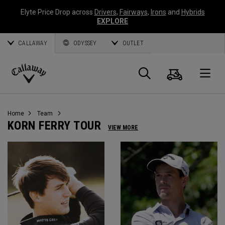
Elyte Price Drop across
Drivers
,
Fairways
,
Irons
and
Hybrids
EXPLORE
CALLAWAY
ODYSSEY
OUTLET
Warenk
Suche
O
Callaway
Golf
Home
Team
KORN FERRY TOUR
VIEW MORE