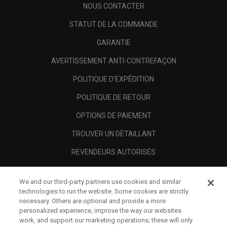
NOUS CONTACTER
STATUT DE LA COMMANDE
GARANTIE
AVERTISSEMENT ANTI-CONTREFAÇON
POLITIQUE D'EXPÉDITION
POLITIQUE DE RETOUR
OPTIONS DE PAIEMENT
TROUVER UN DÉTAILLANT
REVENDEURS AUTORISÉS
SCAM AWARENESS
We and our third-party partners use cookies and similar
A PROPOS
technologies to run the website. Some cookies are strictly
necessary. Others are optional and provide a more
MENTIONS LÉGALES
personalized experience, improve the way our websites
work, and support our marketing operations; these will only