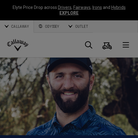
Elyte Price Drop across
Drivers
,
Fairways
,
Irons
and
Hybrids
EXPLORE
CALLAWAY
ODYSSEY
OUTLET
Panier
Recherch
O
Callaway
Golf