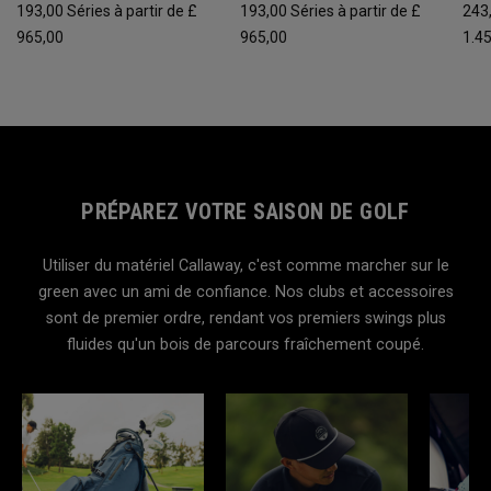
193,00
Séries à partir de £
193,00
Séries à partir de £
243
965,00
965,00
1.4
PRÉPAREZ VOTRE SAISON DE GOLF
Utiliser du matériel Callaway, c'est comme marcher sur le
green avec un ami de confiance. Nos clubs et accessoires
sont de premier ordre, rendant vos premiers swings plus
fluides qu'un bois de parcours fraîchement coupé.