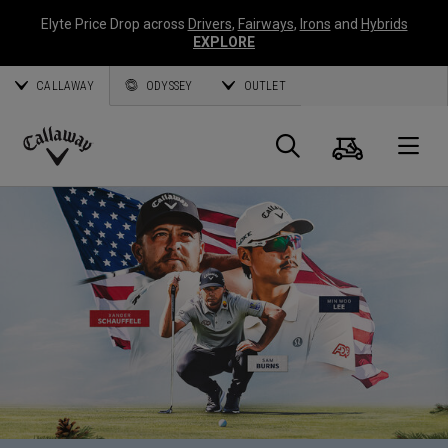
Elyte Price Drop across
Drivers
,
Fairways
,
Irons
and
Hybrids
EXPLORE
CALLAWAY
ODYSSEY
OUTLET
Panier
Recherch
O
Callaway
Golf