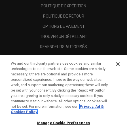
POLITIQUE D'EXPÉDITION
POLITIQUE DE RETOUR
OPTIONS DE PAIEMENT
TROUVER UN DÉTAILLANT
REVENDEURS AUTORISÉS
SCAM AWARENESS
We and our third-party partners use cookies and similar
A PROPOS
technologies to run the website. Some cookies are strictly
necessary. Others are optional and provide a more
MENTIONS LÉGALES
personalized experience, improve the way our websites
work, and support our marketing operations; these will only
be set with your consent. By clicking the ‘Reject All' button
you are agreeing to only strictly necessary cookies if you
continue to visit our website. All other optional cookies will
not be set. For more information, see our
Privacy, Ad &
Cookies Policy
Manage Cookie Preferences