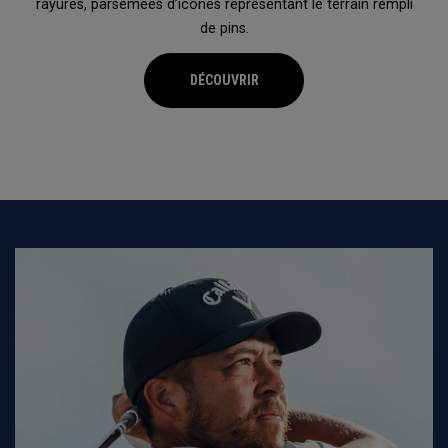
rayures, parsemées d’icônes représentant le terrain rempli
de pins.
DÉCOUVRIR