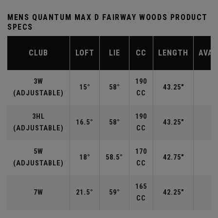
MENS QUANTUM MAX D FAIRWAY WOODS PRODUCT
SPECS
CLUB
LOFT
LIE
CC
LENGTH
AVAI
3W
190
15°
58°
43.25"
R
(ADJUSTABLE)
CC
3HL
190
16.5°
58°
43.25"
(ADJUSTABLE)
CC
5W
170
18°
58.5°
42.75"
R
(ADJUSTABLE)
CC
165
7W
21.5°
59°
42.25"
CC