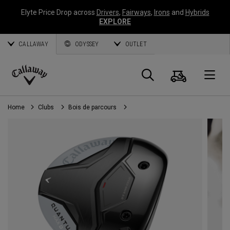
Elyte Price Drop across
Drivers
,
Fairways
,
Irons
and
Hybrids
EXPLORE
CALLAWAY
ODYSSEY
OUTLET
Panier
Recherch
O
Callaway
Golf
Home
Clubs
Bois de parcours