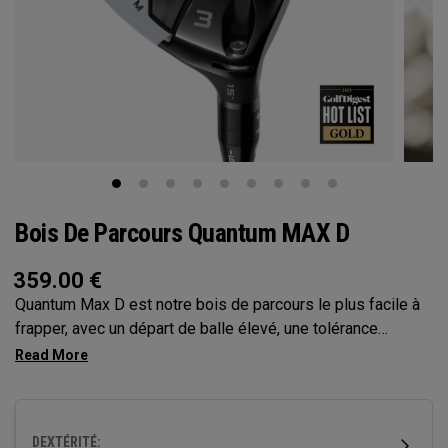
Bois De Parcours Quantum MAX D
359.00
€
Quantum Max D est notre bois de parcours le plus facile à
frapper, avec un départ de balle élevé, une tolérance
maximale et un léger draw. Son empreinte plus grande et sa
face moins profonde favorisent un départ de balle facile et
une exécution naturelle et carrée, le tout avec une forme qui
renforce la confiance.
DEXTÉRITÉ: