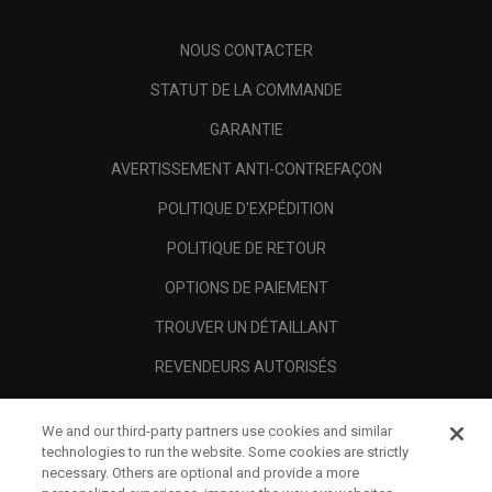
NOUS CONTACTER
STATUT DE LA COMMANDE
GARANTIE
AVERTISSEMENT ANTI-CONTREFAÇON
POLITIQUE D'EXPÉDITION
POLITIQUE DE RETOUR
OPTIONS DE PAIEMENT
TROUVER UN DÉTAILLANT
REVENDEURS AUTORISÉS
SCAM AWARENESS
We and our third-party partners use cookies and similar
A PROPOS
technologies to run the website. Some cookies are strictly
necessary. Others are optional and provide a more
MENTIONS LÉGALES