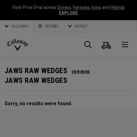
Elyte Price Drop across
Drivers
,
Fairways
,
Irons
and
Hybrids
EXPLORE
CALLAWAY
ODYSSEY
OUTLET
Warenk
Suche
O
Callaway
Golf
JAWS RAW WEDGES
VIEW MORE
JAWS RAW WEDGES
Sorry, no results were found.