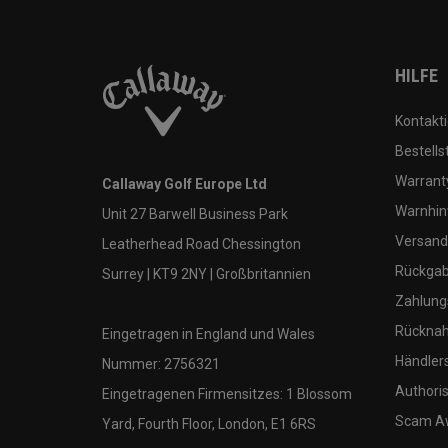
HILFE
Kontakti
Bestells
Warranty
Callaway Golf Europe Ltd
Warnhin
Unit 27 Barwell Business Park
Versand
Leatherhead Road Chessington
Rückgabe
Surrey | KT9 2NY | Großbritannien
Zahlung
Rücknah
Eingetragen in England und Wales
Händler
Nummer: 2756321
Authoris
Eingetragenen Firmensitzes: 1 Blossom
Scam A
Yard, Fourth Floor, London, E1 6RS