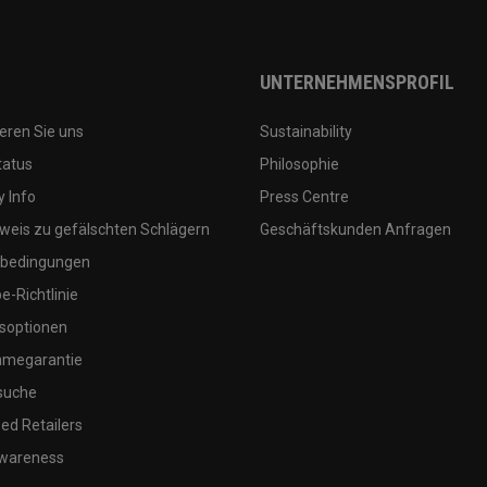
UNTERNEHMENSPROFIL
eren Sie uns
Sustainability
tatus
Philosophie
 Info
Press Centre
weis zu gefälschten Schlägern
Geschäftskunden Anfragen
bedingungen
-Richtlinie
soptionen
megarantie
suche
ed Retailers
wareness