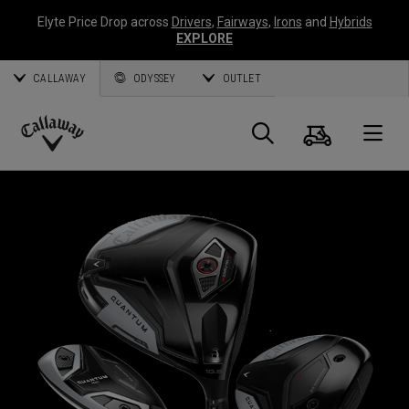
Elyte Price Drop across
Drivers
,
Fairways
,
Irons
and
Hybrids
EXPLORE
CALLAWAY
ODYSSEY
OUTLET
Warenk
Suche
O
Callaway
Golf