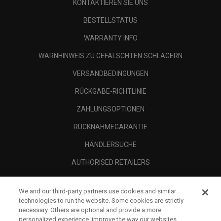
KONTAKTIEREN SIE UNS
BESTELLSTATUS
WARRANTY INFO
WARNHINWEIS ZU GEFÄLSCHTEN SCHLÄGERN
VERSANDBEDINGUNGEN
RÜCKGABE-RICHTLINIE
ZAHLUNGSOPTIONEN
RÜCKNAHMEGARANTIE
HÄNDLERSUCHE
AUTHORISED RETAILERS
SCAM AWARENESS
We and our third-party partners use cookies and similar
UNTERNEHMENSPROFIL
technologies to run the website. Some cookies are strictly
necessary. Others are optional and provide a more
RECHTLICHES-
personalized experience, improve the way our websites