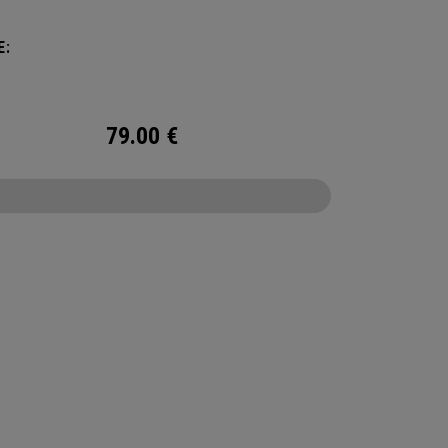
rung für maximale Kühlung sorgt.
E:
79.00
€
CONFIGURE