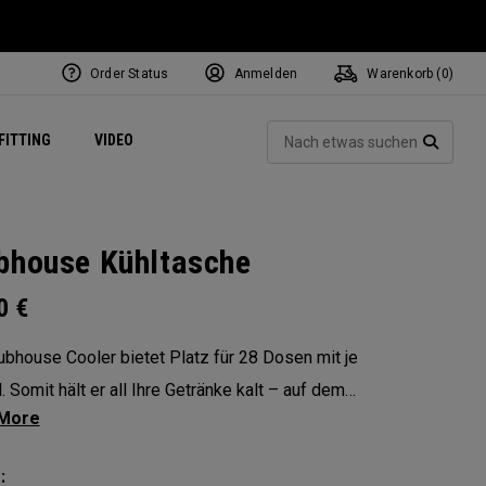
Order Status
Anmelden
Warenkorb (
0
)
ets
Exclusive Mavrik Complete Sets
Exklusiv - Golfbälle
NEW Headwear
Women's Golf Balls
Regional Performance Centers
Such
FITTING
VIDEO
e
Exklusiv - Zubehör
Pass It On
SUCH
bhouse Kühltasche
00
€
ubhouse Cooler bietet Platz für 28 Dosen mit je
. Somit hält er all Ihre Getränke kalt – auf dem
atz und außerhalb. Das faltbare Design
icht eine kompakte Aufbewahrung, während die
: