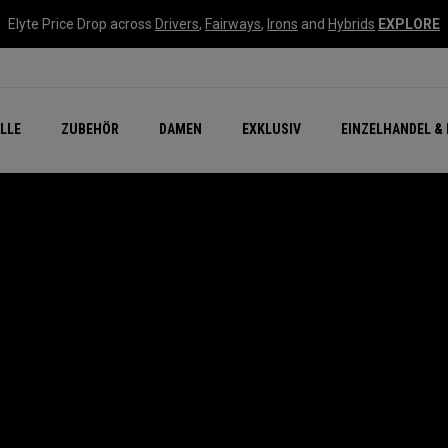
Elyte Price Drop across
Drivers
,
Fairways
,
Irons
and
Hybrids
EXPLORE
flage
n Zubehör
Neu – Quantum
Neu Chrome Tour
NEW Golf Bags
New - REVA Complete S
Online Selector Tools
LLE
ZUBEHÖR
DAMEN
EXKLUSIV
EINZELHANDEL & 
Exklusiv - Golfbälle
Callaway Clubhouse Liv