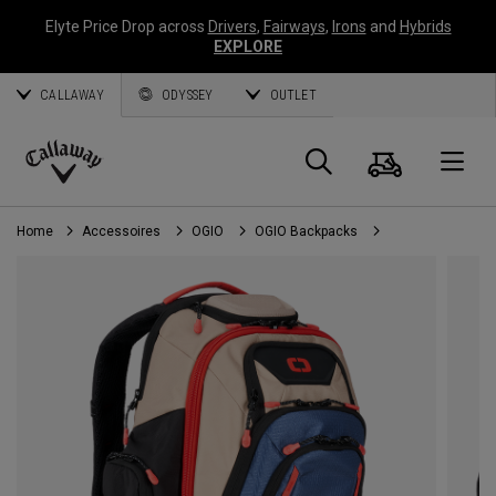
Elyte Price Drop across
Drivers
,
Fairways
,
Irons
and
Hybrids
EXPLORE
CALLAWAY
ODYSSEY
OUTLET
Panier
Recherch
O
Callaway
Golf
Home
Accessoires
OGIO
OGIO Backpacks