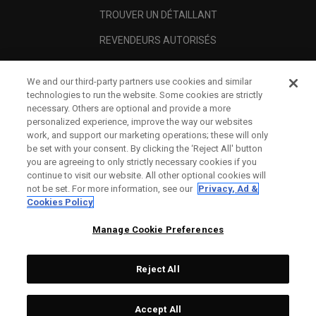
TROUVER UN DÉTAILLANT
REVENDEURS AUTORISÉS
SCAM AWARENESS
We and our third-party partners use cookies and similar
A PROPOS
technologies to run the website. Some cookies are strictly
necessary. Others are optional and provide a more
MENTIONS LÉGALES
personalized experience, improve the way our websites
work, and support our marketing operations; these will only
be set with your consent. By clicking the ‘Reject All' button
you are agreeing to only strictly necessary cookies if you
continue to visit our website. All other optional cookies will
not be set. For more information, see our
Privacy, Ad &
Cookies Policy
Manage Cookie Preferences
Reject All
©
2026
Topgolf Callaway Brands.
Accept All
Specs
CONFIGURE
All rights reserved.