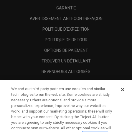
GARANTIE
AVERTISSEMENT ANTI-CONTREFAÇON
POLITIQUE D'EXPÉDITION
POLITIQUE DE RETOUR
OPTIONS DE PAIEMENT
TROUVER UN DÉTAILLANT
REVENDEURS AUTORISÉS
SCAM AWARENESS
We and our third-party partners use cookies and similar
A PROPOS
technologies to run the website. Some cookies are strictly
necessary. Others are optional and provide a more
MENTIONS LÉGALES
personalized experience, improve the way our websites
work, and support our marketing operations; these will only
be set with your consent. By clicking the ‘Reject All' button
you are agreeing to only strictly necessary cookies if you
continue to visit our website. All other optional cookies will