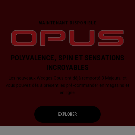
MAINTENANT DISPONIBLE
POLYVALENCE, SPIN ET SENSATIONS
INCROYABLES
Les nouveaux Wedges Opus ont déjà remporté 3 Majeurs, et
vous pouvez dès à présent les pré-commander en magasins et
en ligne.
EXPLORER