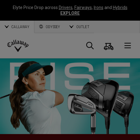
Elyte Price Drop across
Drivers
,
Fairways
,
Irons
and
Hybrids
EXPLORE
CALLAWAY
ODYSSEY
OUTLET
Panier
Recherch
O
Callaway
Golf