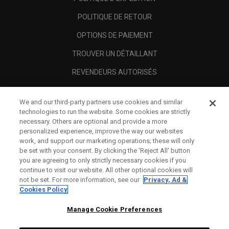
POLITIQUE DE RETOUR
OPTIONS DE PAIEMENT
TROUVER UN DÉTAILLANT
REVENDEURS AUTORISÉS
SCAM AWARENESS
We and our third-party partners use cookies and similar
A PROPOS
technologies to run the website. Some cookies are strictly
necessary. Others are optional and provide a more
MENTIONS LÉGALES
personalized experience, improve the way our websites
work, and support our marketing operations; these will only
be set with your consent. By clicking the ‘Reject All' button
you are agreeing to only strictly necessary cookies if you
continue to visit our website. All other optional cookies will
not be set. For more information, see our
Privacy, Ad &
Cookies Policy
Manage Cookie Preferences