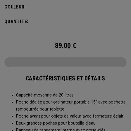
ne pas vous alourdir. Doté d’une poche intérieure pour
COULEUR:
ranger les petits et grands objets, le sac à dos Alpha est
prêt à affronter tout ce que la vie vous réserve.
QUANTITÉ:
89.00
€
CARACTÉRISTIQUES ET DÉTAILS
Capacité moyenne de 20 litres
Poche dédiée pour ordinateur portable 15” avec pochette
rembourrée pour tablette
Poche avant pour objets de valeur avec fermeture éclair
Deux grandes poches pour bouteille d’eau
Panneau de rangement interne avec porte-clés