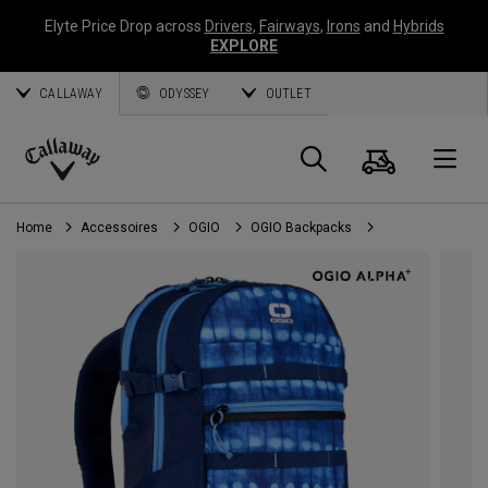
Elyte Price Drop across
Drivers
,
Fairways
,
Irons
and
Hybrids
EXPLORE
CALLAWAY
ODYSSEY
OUTLET
Panier
Recherch
O
Callaway
Golf
Home
Accessoires
OGIO
OGIO Backpacks