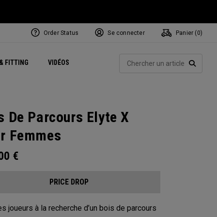
Order Status
Se connecter
Panier (
0
)
Centres de Performance
tum
 Juillet
ets
Exclusive Mavrik Complete Sets
Exclusivités - Balles de Golf
NEW Headwear
Women's Golf Balls
Rech
& FITTING
VIDÉOS
Régionaux
Golf
e
Exclusivités - Accessoires
Pass It On
RECHE
s De Parcours Elyte X
ur Femmes
.00
€
PRICE DROP
es joueurs à la recherche d’un bois de parcours