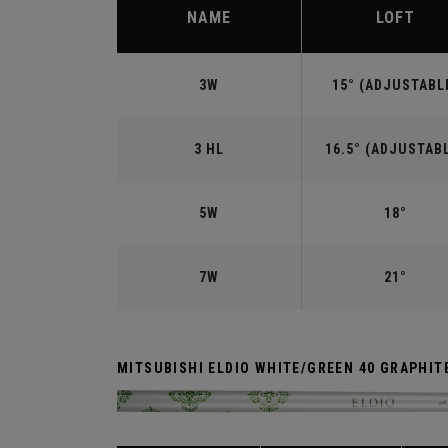
NAME
LOFT
3W
15° (ADJUSTABL
3 HL
16.5° (ADJUSTAB
5W
18°
7W
21°
MITSUBISHI ELDIO WHITE/GREEN 40 GRAPHIT