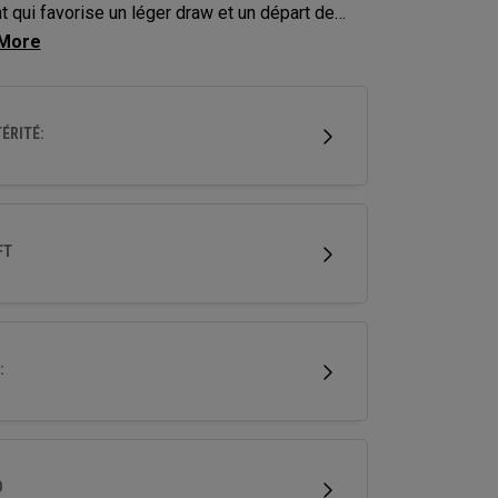
nt qui favorise un léger draw et un départ de
plus élevé, les bois de pacours Elyte X offrent
chnologies et une mise en forme avancées
ptimiser les performances.
ÉRITÉ:
FT
:
D