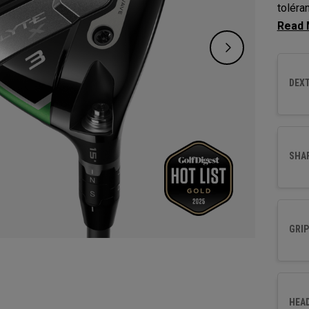
toléra
balle 
des te
pour o
DEXT
SHA
GRIP
HEA