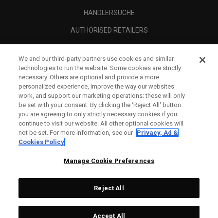
HÄNDLERSUCHE
AUTHORISED RETAILERS
SCAM AWARENESS
We and our third-party partners use cookies and similar
UNTERNEHMENSPROFIL
technologies to run the website. Some cookies are strictly
necessary. Others are optional and provide a more
RECHTLICHES-
personalized experience, improve the way our websites
work, and support our marketing operations; these will only
be set with your consent. By clicking the ‘Reject All' button
you are agreeing to only strictly necessary cookies if you
continue to visit our website. All other optional cookies will
not be set. For more information, see our
Privacy, Ad &
Cookies Policy
Manage Cookie Preferences
Reject All
©
2026
Topgolf Callaway Brands.
Accept All
Specs
CONFIGURE