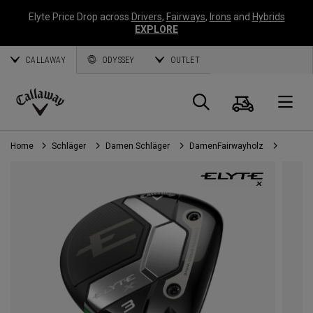
Elyte Price Drop across
Drivers
,
Fairways
,
Irons
and
Hybrids
EXPLORE
CALLAWAY
ODYSSEY
OUTLET
Warenk
Suche
O
Callaway
Golf
Home
Schläger
Damen Schläger
DamenFairwayholz